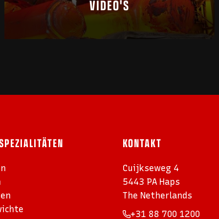
VIDEO'S
SPEZIALITÄTEN
KONTAKT
en
Cuijkseweg 4
n
5443 PA Haps
men
The Netherlands
ichte
+31 88 700 1200